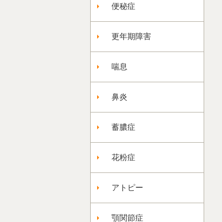
便秘症
更年期障害
喘息
鼻炎
蓄膿症
花粉症
アトピー
顎関節症